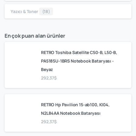
Yazıcı & Toner
(18)
En çok puan alan ürünler
RETRO Toshiba Satellite C50-B, L50-B,
PA5185U-1BRS Notebook Bataryası -
Beyaz
292,37
$
RETRO Hp Pavilion 15-ab100, KI04,
N2L84AA Notebook Bataryası
292,37
$